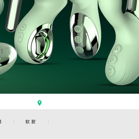
首页
>
产品中心
>
阳具
模
软胶