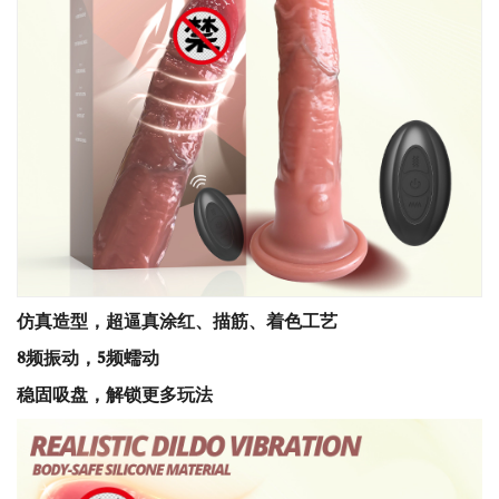
仿真造型，超逼真涂红、描筋、着色工艺
8频振动，5频蠕动
稳固吸盘，解锁更多玩法