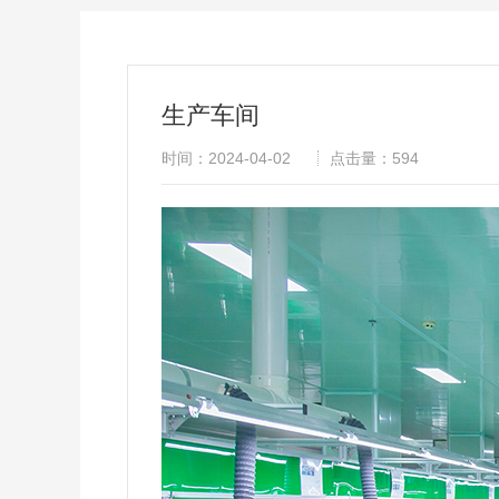
生产车间
时间：2024-04-02
点击量：
594