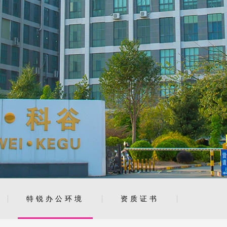
特锐办公环境
资质证书