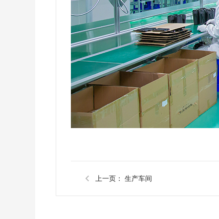
上一页：
生产车间