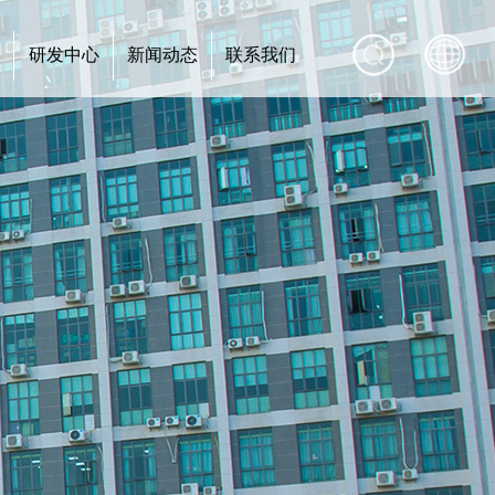
心
研发中心
新闻动态
联系我们