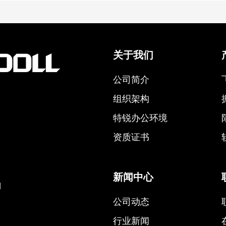
关于我们
公司简介
组织架构
特锐办公环境
资质证书
新闻中心
d
公司动态
行业新闻