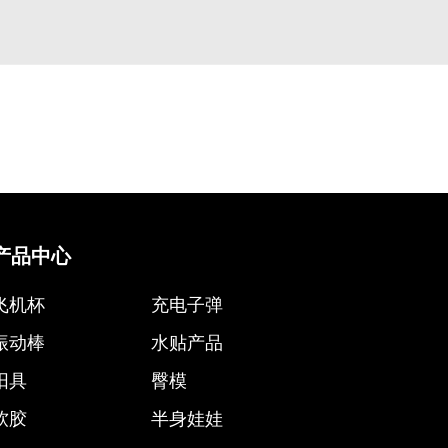
产品中心
飞机杯
充电子弹
振动棒
水贴产品
阳具
臀模
软胶
半身娃娃