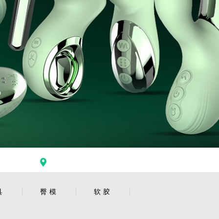
首页
>
产品中心
>
AI硅胶娃娃
具
臀模
软胶