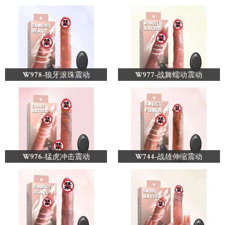
W978-狼牙滚珠震动
W977-战舞蠕动震动
W976-猛虎冲击震动
W744-战雄伸缩震动