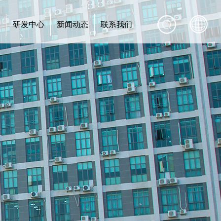
心
研发中心
新闻动态
联系我们