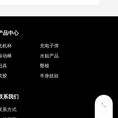
产品中心
飞机杯
充电子弹
振动棒
水贴产品
阳具
臀模
软胶
半身娃娃
联系我们
联系方式