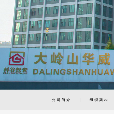
公司简介
组织架构