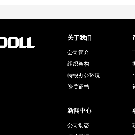
关于我们
公司简介
组织架构
特锐办公环境
资质证书
新闻中心
d
公司动态