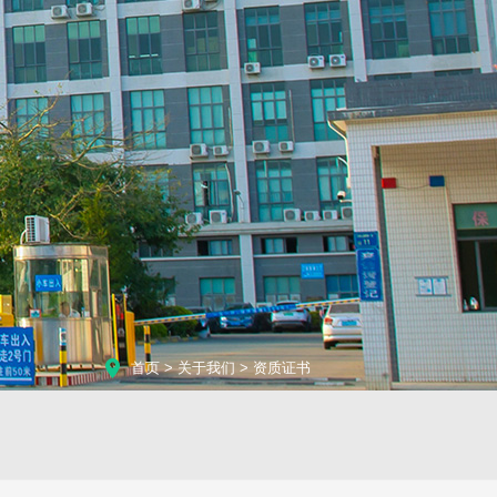
首页
>
关于我们
>
资质证书