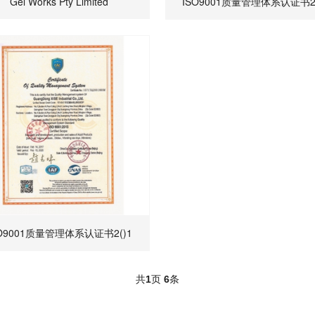
Gel Works Pty Limited
ISO9001质量管理体系认证书2(
SO9001质量管理体系认证书2()1
共
1
页
6
条