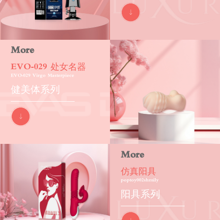
More
EVO-029 处女名器
EVO-029 Virgo Masterpiece
健美体系列
More
仿真阳具
poptoy002shmily
阳具系列