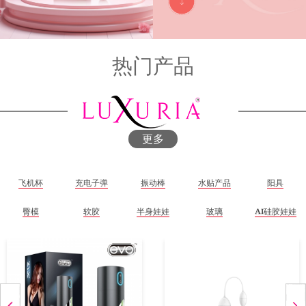
热门产品
更多
飞机杯
充电子弹
振动棒
水贴产品
阳具
臀模
软胶
半身娃娃
玻璃
AI硅胶娃娃