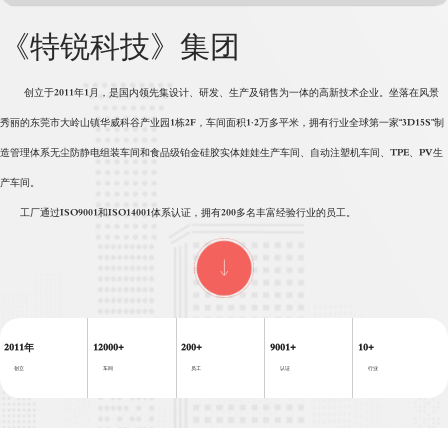
《特锐科技》集团
创立于2011年1月，是国内领先集设计、研发、生产及销售为一体的高新技术企业。坐落在风景
秀丽的东莞市大岭山镇华威科谷产业园1栋2F，车间面积1.2万多平米，拥有行业全球第一家“3D15S”制
造管理体系无尘防静电组装车间和食品级铂金硅胶实体娃娃生产车间、自动注塑机车间、TPE、PV生
产车间。
工厂通过ISO9001和ISO14001体系认证，拥有200多名丰富经验行业的员工。
2011
年
12000
+
200
+
9001
+
10
+
创立
车间
员工
认证
行业